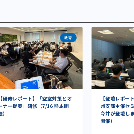
教育
【研修レポート】「空室対策とオ
【登壇レポート】I
ーナー提案」研修（7/16 熊本開
州支部主催セ
催）
今井が登壇しまし
開催）