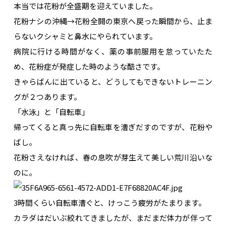
本当では花粉が全盛期を迎えていました。
花粉ナシの沖縄→花粉全開の東京へ戻った瞬間から、止ま
らないクシャミと鼻水にやられています。
病院に行ける時間がなく、薬の事前服用を怠っていたた
め、花粉症が発症した時のような酷さです。
きゃらばんに出ていると、どうしてもできないトレーニン
グが２つあります。
「水泳」と「自転車」
帰ってくると真っ先に自転車を漕ぎだすのですが、花粉や
ばし。
花粉さえなければ、春の息吹が芽生えて美しい荒川沿いな
のに。
3時間くらい自転車漕ぐと、けっこう疲労がたまります。
カラダはだいぶ絞れてきましたが、まだまだ体力が伴って