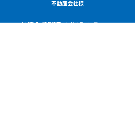
不動産会社様
人材育成／賃貸管理コンサルティングについて
ご相談・お問い合わせ
協会・団体関係者様
講演依頼・執筆依頼について
ご依頼・お問い合わせ