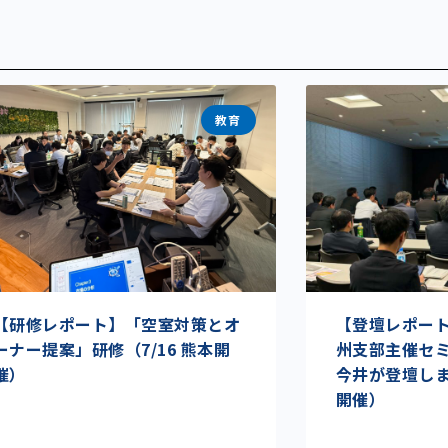
教育
【研修レポート】「空室対策とオ
【登壇レポート】I
ーナー提案」研修（7/16 熊本開
州支部主催セ
催）
今井が登壇しまし
開催）