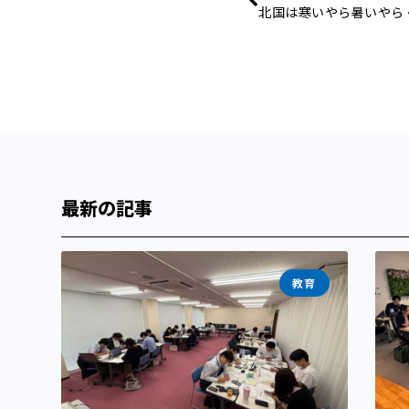
北国は寒いやら暑いやら 
最新の記事
教育