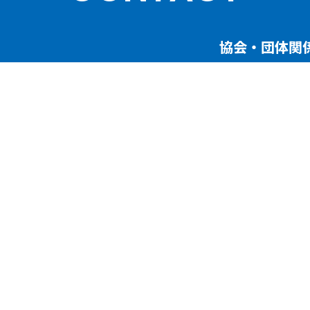
協会・団体関
て
講演依頼・執筆依
ご依頼・お問い
SERVICES
社員教育
賃貸管理コンサルティング