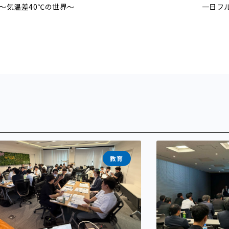
〜気温差40℃の世界〜
一日フ
教育