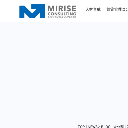
人材育成
賃貸管理コ
TOP
|
NEWSとBLOG
|
未分類
|